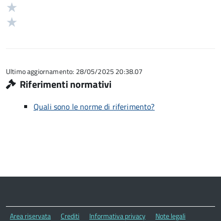
stelle
3
Valuta
5
su
stelle
2
Valuta
5
su
stelle
1
5
su
stelle
5
su
5
Ultimo aggiornamento: 28/05/2025 20:38.07
Riferimenti normativi
Quali sono le norme di riferimento?
Area riservata
Crediti
Informativa privacy
Note legali