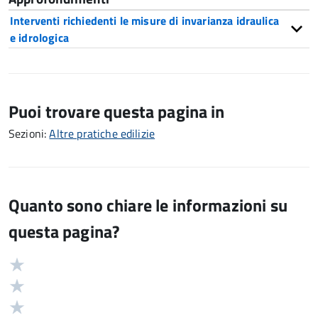
Interventi richiedenti le misure di invarianza idraulica
e idrologica
Puoi trovare questa pagina in
Sezioni:
Altre pratiche edilizie
Quanto sono chiare le informazioni su
questa pagina?
Valuta
Valutazione
5
Valuta
stelle
4
Valuta
su