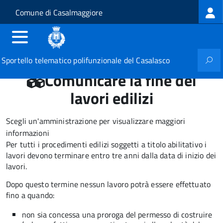
Log
Salta al contenuto principale
Skip to site navigation
Comune di Casalmaggiore
me
Sportello telematico polifunzionale del Casalasco
Comunicare la fine dei
lavori edilizi
Scegli un'amministrazione per visualizzare maggiori
informazioni
Per tutti i procedimenti edilizi soggetti a titolo abilitativo i
lavori devono terminare entro tre anni dalla data di inizio dei
lavori.
Dopo questo termine nessun lavoro potrà essere effettuato
fino a quando:
non sia concessa una proroga del permesso di costruire