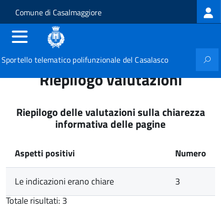
Log
Salta al contenuto principale
Skip to site navigation
Comune di Casalmaggiore
me
Sportello telematico polifunzionale del Casalasco
Riepilogo valutazioni
Riepilogo delle valutazioni sulla chiarezza
informativa delle pagine
Aspetti positivi
Numero
Le indicazioni erano chiare
3
Totale risultati: 3