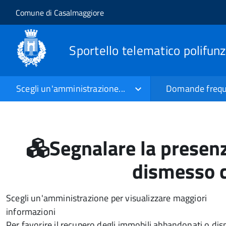
Salta al contenuto principale
Skip to site navigation
Comune di Casalmaggiore
Sportello telematico polifun
Scegli un'amministrazione...
Domande frequ
Segnalare la presenz
dismesso c
Scegli un'amministrazione per visualizzare maggiori
informazioni
Per favorire il recupero degli immobili abbandonati o dis