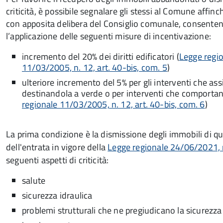
criticità, è possibile segnalare gli stessi al Comune affinch
con apposita delibera del Consiglio comunale, consente
l’applicazione delle seguenti misure di incentivazione:
incremento del 20% dei diritti edificatori (
Legge regi
11/03/2005, n. 12, art. 40-bis, com. 5
)
ulteriore incremento del 5% per gli interventi che as
destinandola a verde o per interventi che comportan
regionale 11/03/2005, n. 12, art. 40-bis, com. 6
)
La prima condizione è la dismissione degli immobili di 
dell'entrata in vigore della
Legge regionale 24/06/2021, 
seguenti aspetti di criticità:
salute
sicurezza idraulica
problemi strutturali che ne pregiudicano la sicurezza