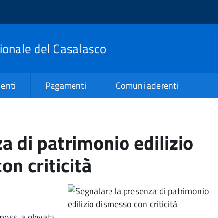
zionale del Casalasco
enti
Pagamenti
Comuni aderenti
a di patrimonio edilizio
on criticità
messi a elevata