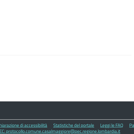
hiarazione di accessibilità
Statistiche del portale
Leggi le FAQ
Pa
EC: protocollo.comune.casalmaggiore@pec.regione.lombardia.it