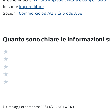
Io sono:
Imprenditore
Sezioni:
Commercio ed Attività produttive
Quanto sono chiare le informazioni 
Valuta
Valutazione
5
Valuta
stelle
4
Valuta
su
stelle
3
Valuta
5
su
stelle
2
Valuta
5
su
stelle
1
5
su
stelle
5
su
Ultimo aggiornamento: 03/01/2025 01:43.43
5