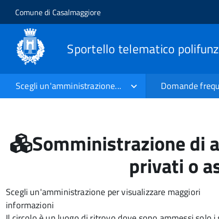
Salta al contenuto principale
Skip to site navigation
Comune di Casalmaggiore
Sportello telematico polifun
Scegli un'amministrazione...
Domande frequ
Somministrazione di al
privati o a
Scegli un'amministrazione per visualizzare maggiori
informazioni
Il circolo è un luogo di ritrovo dove sono ammessi solo i 