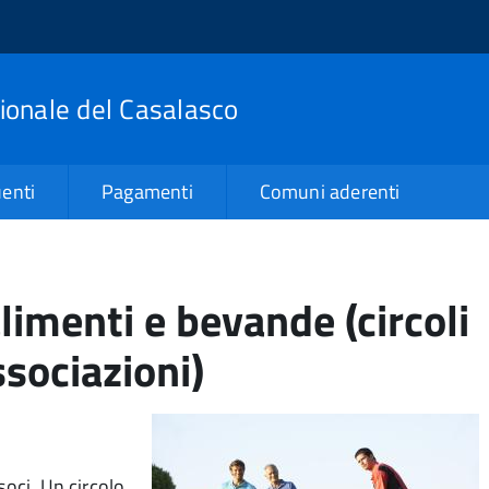
zionale del Casalasco
enti
Pagamenti
Comuni aderenti
imenti e bevande (circoli
ssociazioni)
soci. Un circolo