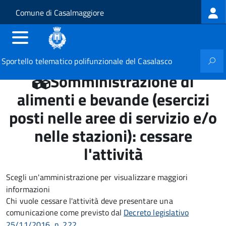
Log
Salta al contenuto principale
Skip to site navigation
Comune di Casalmaggiore
me
Sportello telematico polifunzionale del Casalasco
Somministrazione di
alimenti e bevande (esercizi
posti nelle aree di servizio e/o
nelle stazioni): cessare
l'attività
Scegli un'amministrazione per visualizzare maggiori
informazioni
Chi vuole cessare l'attività deve presentare una
comunicazione come previsto dal
Decreto legislativo
25/11/2016, n. 222
.