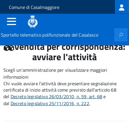
Log
Salta al contenuto principale
Skip to site navigation
Comune di Casalmaggiore
me
Sportello telematico polifunzionale del Casalasco
Vendita per corrispondenza:
avviare l'attività
Scegli un'amministrazione per visualizzare maggiori
informazioni
Chi vuole avviare l'attività deve presentare
segnalazione
certificata di inizio attività
come previsto dall'articolo 68
del
Decreto legislativo 26/03/2010, n. 59, art. 68
e
dal
Decreto legislativo 25/11/2016, n. 222
.