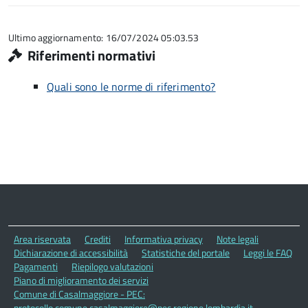
Ultimo aggiornamento: 16/07/2024 05:03.53
Riferimenti normativi
Quali sono le norme di riferimento?
Area riservata
Crediti
Informativa privacy
Note legali
Dichiarazione di accessibilità
Statistiche del portale
Leggi le FAQ
Pagamenti
Riepilogo valutazioni
Piano di miglioramento dei servizi
Comune di Casalmaggiore - PEC:
protocollo.comune.casalmaggiore@pec.regione.lombardia.it