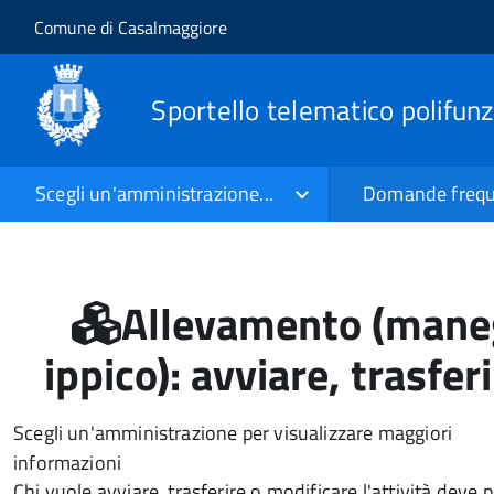
Salta al contenuto principale
Skip to site navigation
Comune di Casalmaggiore
Sportello telematico polifun
Scegli un'amministrazione...
Domande frequ
Allevamento (maneg
ippico): avviare, trasfer
Scegli un'amministrazione per visualizzare maggiori
informazioni
Chi vuole avviare, trasferire o modificare l'attività deve p