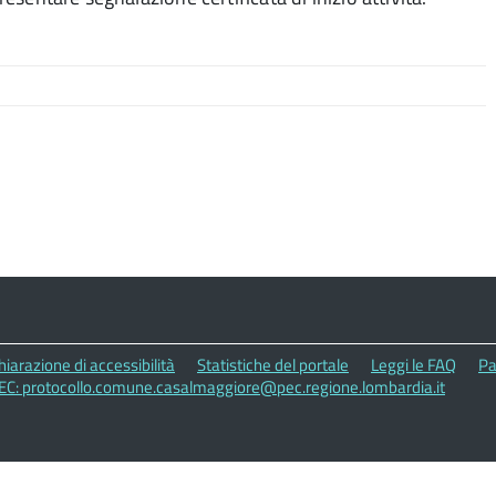
hiarazione di accessibilità
Statistiche del portale
Leggi le FAQ
Pa
EC: protocollo.comune.casalmaggiore@pec.regione.lombardia.it