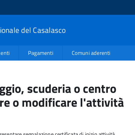
zionale del Casalasco
enti
Pagamenti
Comuni aderenti
gio, scuderia o centro
ire o modificare l'attività
resentare segnalazione certificata di inizio attività.