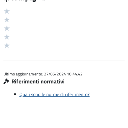
Valuta
Valutazione
5
Valuta
stelle
4
Valuta
su
stelle
3
Valuta
5
su
stelle
2
Valuta
5
su
stelle
1
5
su
stelle
5
su
5
Ultimo aggiornamento: 27/06/2024 10:44.42
Riferimenti normativi
Quali sono le norme di riferimento?