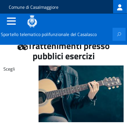
Log
Salta al contenuto principale
Skip to site navigation
Comune di Casalmaggiore
me
Sportello telematico polifunzionale del Casalasco
Trattenimenti presso
pubblici esercizi
Scegli