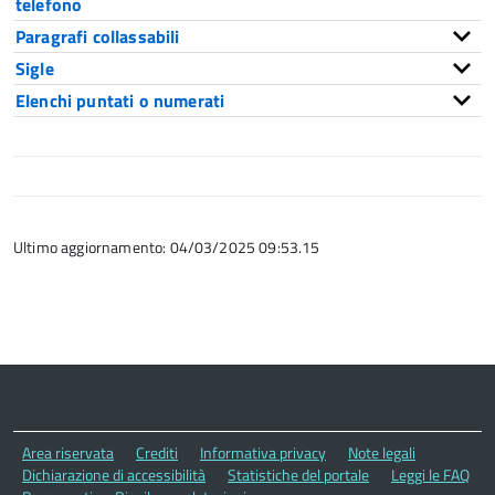
telefono
Paragrafi collassabili
Sigle
Elenchi puntati o numerati
Ultimo aggiornamento: 04/03/2025 09:53.15
Area riservata
Crediti
Informativa privacy
Note legali
Dichiarazione di accessibilità
Statistiche del portale
Leggi le FAQ