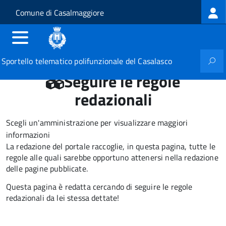
Log
Salta al contenuto principale
Skip to site navigation
Comune di Casalmaggiore
me
Sportello telematico polifunzionale del Casalasco
Seguire le regole
redazionali
Scegli un'amministrazione per visualizzare maggiori
informazioni
La redazione del portale raccoglie, in questa pagina, tutte le
regole alle quali sarebbe opportuno attenersi nella redazione
delle pagine pubblicate.
Questa pagina è redatta cercando di seguire le regole
redazionali da lei stessa dettate!