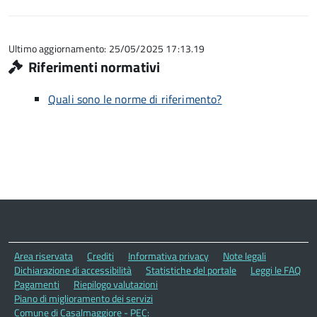
Ultimo aggiornamento: 25/05/2025 17:13.19
Riferimenti normativi
Quali sono le norme di riferimento?
Area riservata
Crediti
Informativa privacy
Note legali
Dichiarazione di accessibilità
Statistiche del portale
Leggi le FAQ
Pagamenti
Riepilogo valutazioni
Piano di miglioramento dei servizi
Comune di Casalmaggiore - PEC: