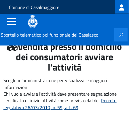
Log
Salta al contenuto principale
Skip to site navigation
Comune di Casalmaggiore
me
Sportello telematico polifunzionale del Casalasco
Vendita presso il domicilio
dei consumatori: avviare
l'attività
Scegli un'amministrazione per visualizzare maggiori
informazioni
Chi vuole avviare l'attività deve presentare segnalazione
certificata di inizio attività come previsto dal del
Decreto
legislativo 26/03/2010, n. 59, art. 69
.